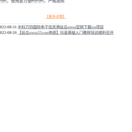
，使用更方便，严格按照
【更多详情】
022-08-31
中科万钧国际电子信息港丝瓜sigua官网下载ios项目
022-08-26
【丝瓜sigua55com电缆】抖音基础入门教程培训顺利召开