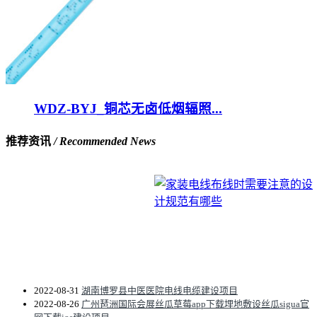
WDZ-BYJ_铜芯无卤低烟辐照...
推荐资讯
/ Recommended News
2022-08-31
湖南博罗县中医医院电线电缆建设项目
2022-08-26
广州琶洲国际会展丝瓜草莓app下载埋地敷设丝瓜sigua官