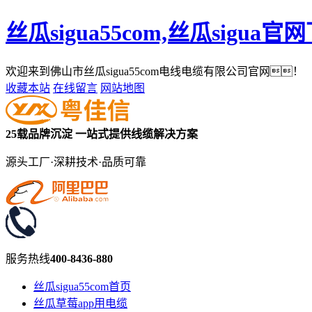
丝瓜sigua55com,丝瓜sigua
欢迎来到佛山市丝瓜sigua55com电线电缆有限公司官网！
收藏本站
在线留言
网站地图
25载品牌沉淀
一站式提供线缆解决方案
源头工厂·深耕技术·品质可靠
服务热线
400-8436-880
丝瓜sigua55com首页
丝瓜草莓app用电缆