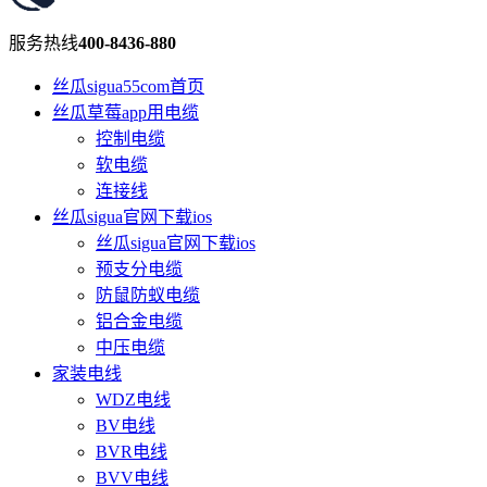
服务热线
400-8436-880
丝瓜sigua55com首页
丝瓜草莓app用电缆
控制电缆
软电缆
连接线
丝瓜sigua官网下载ios
丝瓜sigua官网下载ios
预支分电缆
防鼠防蚁电缆
铝合金电缆
中压电缆
家装电线
WDZ电线
BV电线
BVR电线
BVV电线