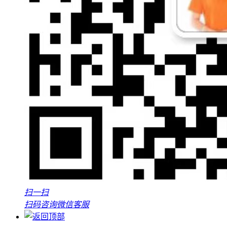
扫一扫
扫码咨询微信客服