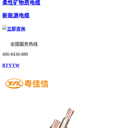
柔性矿物质电缆
新能源电缆
全国服务热线
400-8436-880
BTYTW