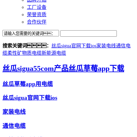
工厂设备
荣誉资质
合作伙伴
搜索关键词：
丝瓜sigua官网下载ios
家装电线
通信电
缆
柔性矿物质电缆
新能源电缆
丝瓜sigua55com产品丝瓜草莓app下载
丝瓜草莓app用电缆
丝瓜sigua官网下载ios
家装电线
通信电缆