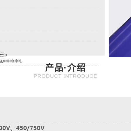
；
6D。
产品·介绍
PRODUCT INTRODUCE