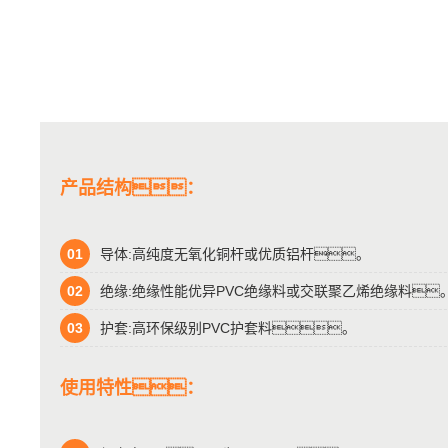
产品结构：
01
导体:高纯度无氧化铜杆或优质铝杆。
02
绝缘:绝缘性能优异PVC绝缘料或交联聚乙烯绝缘料
03
护套:高环保级别PVC护套料。
使用特性：