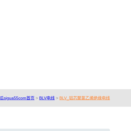
瓜sigua55com首页
>
BLV电线
>
BLV_铝芯聚氯乙烯绝缘电线